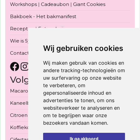
Workshops
|
Cadeaubon
|
Giant Cookies
Bakboek - Het bakmanifest
Recepten
|
Fotogalerij
Wie is Sylvia Konior
|
Bake Off Vlaanderen 2022
Wij gebruiken cookies
Contact
Wij maken gebruik van cookies en
andere tracking-technologieën om
Volgende Workshops
uw surfervaring op onze website
te verbeteren, om
Macarons met 3 vullingen - 30/09/2026
gepersonaliseerde inhoud en
advertenties te tonen, om ons
Kaneelbroodjes 3 soorten - 03/10/2026
websiteverkeer te analyseren en
Citroen meringue taart - 08/10/2026
om te begrijpen waar onze
bezoekers vandaan komen.
Koffiekoeken, gerezen bladerdeeg - 10/10/2026
Ik ga akkoord
Cijfertaart - 15/10/2026