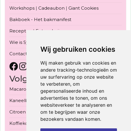
Workshops
|
Cadeaubon
|
Giant Cookies
Bakboek - Het bakmanifest
Recepten
|
Fotogalerij
Wie is Sylvia Konior
|
Bake Off Vlaanderen 2022
Wij gebruiken cookies
Contact
Wij maken gebruik van cookies en
andere tracking-technologieën om
Volgende Workshops
uw surfervaring op onze website
te verbeteren, om
Macarons met 3 vullingen - 30/09/2026
gepersonaliseerde inhoud en
advertenties te tonen, om ons
Kaneelbroodjes 3 soorten - 03/10/2026
websiteverkeer te analyseren en
om te begrijpen waar onze
Citroen meringue taart - 08/10/2026
bezoekers vandaan komen.
Koffiekoeken, gerezen bladerdeeg - 10/10/2026