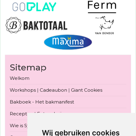
Sitemap
Welkom
Workshops
|
Cadeaubon
|
Giant Cookies
Bakboek - Het bakmanifest
Recepten
|
Fotogalerij
Wie is Sylvia Konior
|
Bake Off Vlaanderen 2022
Wij gebruiken cookies