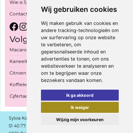
Wie is Sylvia Konior
|
Bake Off Vlaanderen 2022
Wij gebruiken cookies
Contact
Wij maken gebruik van cookies en
andere tracking-technologieën om
Volgende Workshops
uw surfervaring op onze website
te verbeteren, om
Macarons met 3 vullingen - 30/09/2026
gepersonaliseerde inhoud en
advertenties te tonen, om ons
Kaneelbroodjes 3 soorten - 03/10/2026
websiteverkeer te analyseren en
Citroen meringue taart - 08/10/2026
om te begrijpen waar onze
bezoekers vandaan komen.
Koffiekoeken, gerezen bladerdeeg - 10/10/2026
Ik ga akkoord
Cijfertaart - 15/10/2026
Ik weiger
Sylvia Konior - Brandstraat 60 - B-8755 Ruiselede - +32
Wijzig mijn voorkeuren
51 40.77.02 -
sylvia@konior.be
- BE0479024206 - ©