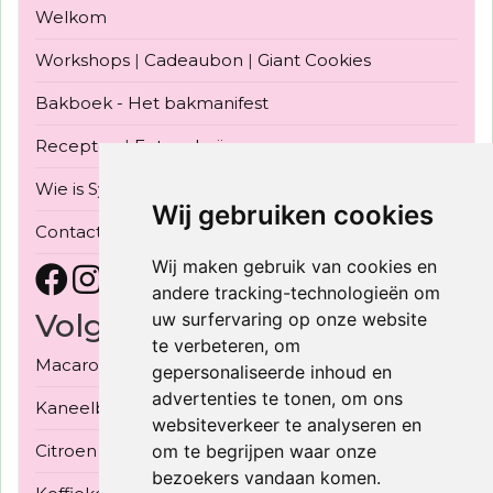
Welkom
Workshops
|
Cadeaubon
|
Giant Cookies
Bakboek - Het bakmanifest
Recepten
|
Fotogalerij
Wie is Sylvia Konior
|
Bake Off Vlaanderen 2022
Wij gebruiken cookies
Contact
Wij maken gebruik van cookies en
andere tracking-technologieën om
Volgende Workshops
uw surfervaring op onze website
te verbeteren, om
Macarons met 3 vullingen - 30/09/2026
gepersonaliseerde inhoud en
advertenties te tonen, om ons
Kaneelbroodjes 3 soorten - 03/10/2026
websiteverkeer te analyseren en
Citroen meringue taart - 08/10/2026
om te begrijpen waar onze
bezoekers vandaan komen.